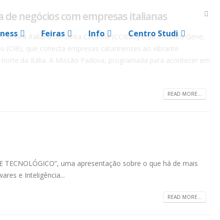
a de negócios com empresas italianas
iness
Feiras
Info
Centro Studi
 Câmara Italiana de Santa Catarina (CCIESC) e do Instituto Gene,
 (CIB), que conecta empresas catarinenses ao vibrante
 norte da Itália. A Missão Padova, programada para acontecer em
READ MORE...
ONTE TECNOLÓGICO”, uma apresentação sobre o que há de mais
es e Inteligência...
READ MORE...