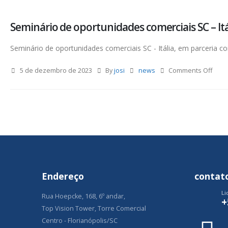
Seminário de oportunidades comerciais SC – Itá
Seminário de oportunidades comerciais SC - Itália, em parceria c
5 de dezembro de 2023
By
josi
news
Comments Off
Endereço
contat
Li
Rua Hoepcke, 168, 6º andar,
+
Top Vision Tower, Torre Comercial
Centro - Florianópolis/SC