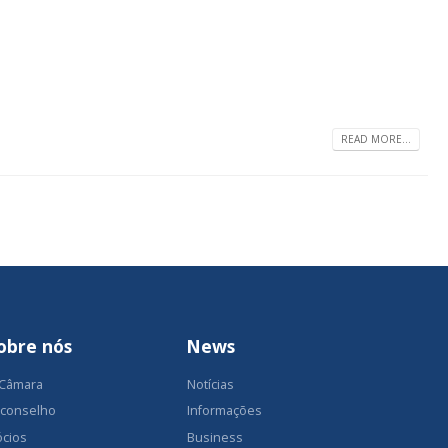
READ MORE...
obre nós
News
 Câmara
Notícias
 conselho
Informações
ócios
Business