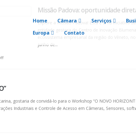
Missão Padova: oportunidade diret
Home
Câmara
Serviços
Bus
Explore a Missão Padova! Esta é uma iniciativa da
entidade gestora do Centro de Inovação Blumenau
Europa
Contato
ecossistema empresarial da região do Vêneto, no
junho de...
ff
O”
 Catarina, gostaria de convidá-lo para o Workshop “O NOVO HORIZ
ções Industriais e Controle de Acesso em Câmeras, Sensores, softwar