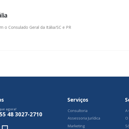
lia
om o Consulado Geral da Itália/SC e PR
os
Serviços
S
que agora!
Consultoria
A
55 48 3027-2710
Assessoria Jurídica
O
Marketing
S