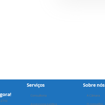
Serviços
Sobre nós
gora!
Consultoria
A Câmara
-2710
Assessoria Jurídica
O conselho