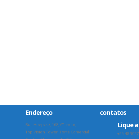
Endereço
contatos
Lique a
Rua Hoepcke, 168, 6º andar,
Top Vision Tower, Torre Comercial
+55 48 3027