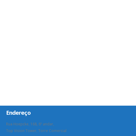
Endereço
Rua Hoepcke, 168, 6º andar,
Top Vision Tower, Torre Comercial