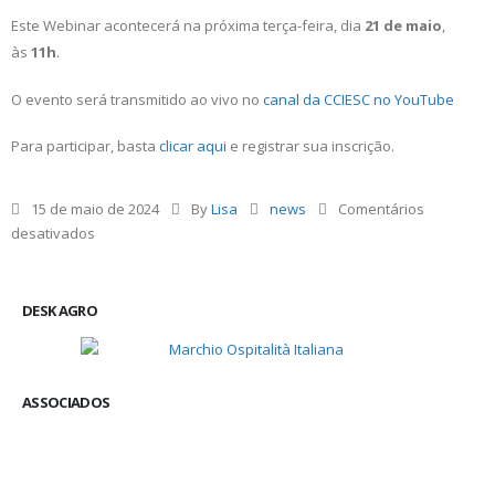
Este Webinar acontecerá na próxima terça-feira, dia
21 de maio
,
às
11h
.
O evento será transmitido ao vivo no
canal da CCIESC no YouTube
Para participar, basta
clicar aqui
e registrar sua inscrição.
15 de maio de 2024
By
Lisa
news
Comentários
desativados
DESK AGRO
ASSOCIADOS