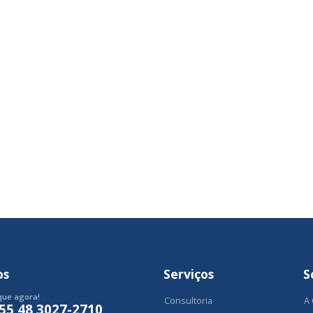
os
Serviços
S
que agora!
Consultoria
A
55 48 3027-2710