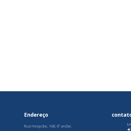
Endereço
contat
Li
Rua Hoepcke, 168, 6º andar,
+