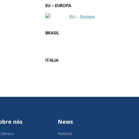
EU – EUROPA
BRASIL
ITALIA
obre nós
News
 Câmara
Notícias