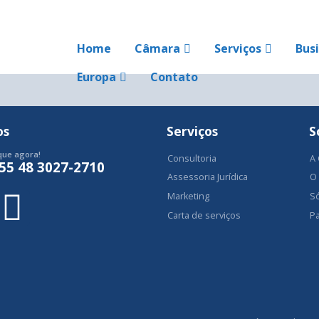
Home
Câmara
Serviços
Bus
Europa
Contato
os
Serviços
S
que agora!
Consultoria
A
55 48 3027-2710
Assessoria Jurídica
O
Marketing
S
Carta de serviços
Pa