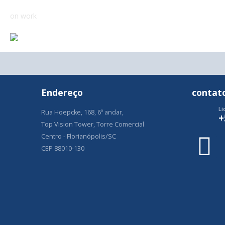
on work
Endereço
contat
Li
Rua Hoepcke, 168, 6º andar,
+
Top Vision Tower, Torre Comercial
Centro - Florianópolis/SC
CEP 88010-130