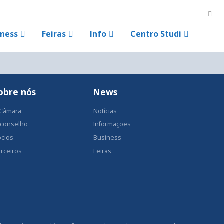
iness
Feiras
Info
Centro Studi
obre nós
News
 Câmara
Notícias
 conselho
Informações
ócios
Business
rceiros
Feiras